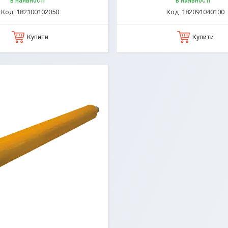
В наявності
В наявності
182100102050
182091040100
Купити
Купити