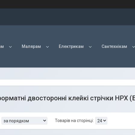
ам
Малярам
Електрикам
Сантехнікам
рматні двосторонні клейкі стрічки HPX (Б