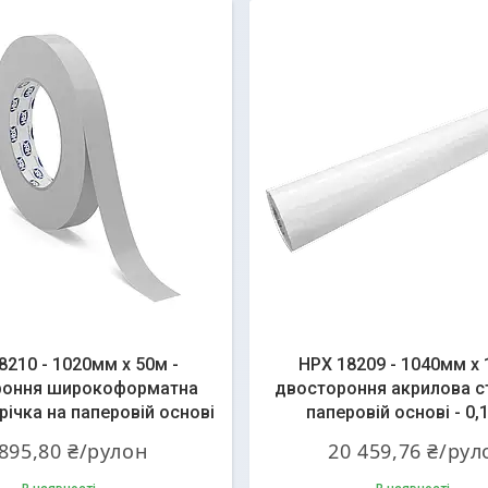
8210 - 1020мм x 50м -
HPX 18209 - 1040мм x 
роння широкоформатна
двостороння акрилова ст
річка на паперовій основі
паперовій основі - 0,
 895,80 ₴/рулон
20 459,76 ₴/рул