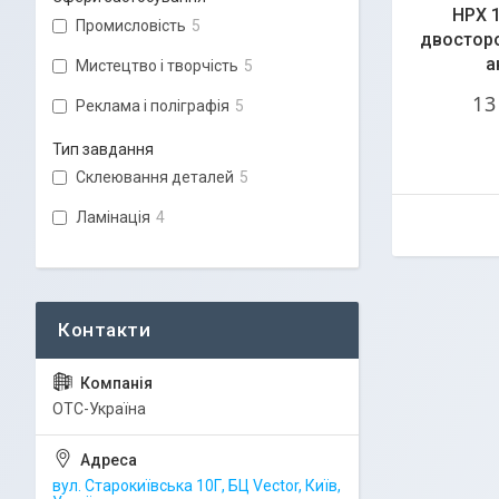
HPX 1
Промисловість
5
двосторо
а
Мистецтво і творчість
5
13
Реклама і поліграфія
5
Тип завдання
Склеювання деталей
5
Ламінація
4
ОТС-Україна
вул. Старокиївська 10Г, БЦ Vector, Київ,