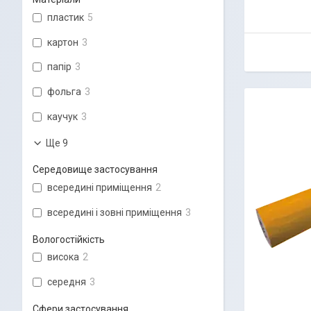
пластик
5
картон
3
папір
3
фольга
3
каучук
3
Ще 9
Середовище застосування
всередині приміщення
2
всередині і зовні приміщення
3
Вологостійкість
висока
2
середня
3
Сфери застосування