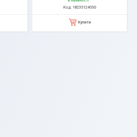
В наявності
18235124050
Купити