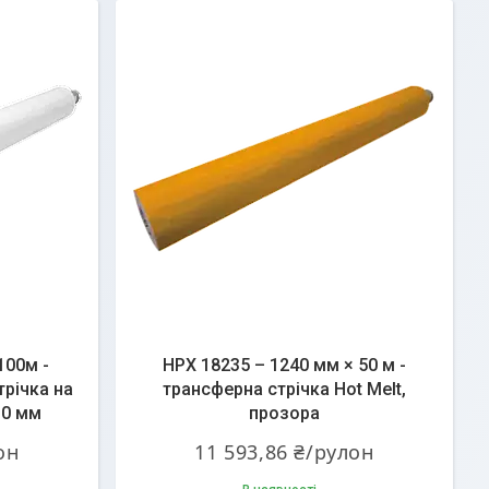
100м -
HPX 18235 – 1240 мм × 50 м -
річка на
трансферна стрічка Hot Melt,
10 мм
прозора
он
11 593,86 ₴/рулон