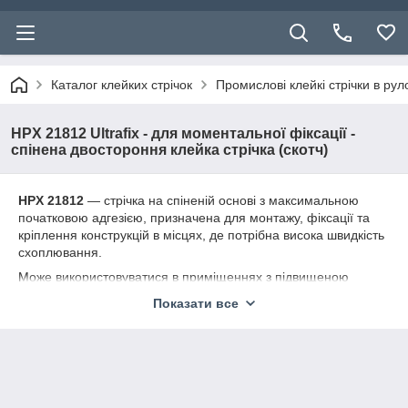
Каталог клейких стрічок
Промислові клейкі стрічки в ру
HPX 21812 Ultrafix - для моментальної фіксації -
спінена двостороння клейка стрічка (скотч)
HPX 21812
― стрічка на спіненій основі з максимальною
початковою адгезією, призначена для монтажу, фіксації та
кріплення конструкцій в місцях, де потрібна висока швидкість
схоплювання.
Може використовуватися в приміщеннях з підвищеною
вологістю.
Показати все
Матеріали:
Пластики, ПВХ, скло, метал, оброблене дерево. Матеріали
можуть склеюватися між собою в будь-якому поєднанні.