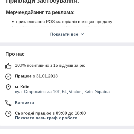
Приклади застосування:
Мерчендайзинг та реклама:
приклеювання POS-матеріалів в місцях продажу
(шелфтокери, стоппери, воблери), особливо, якщо
площа приклеювання менше 1см
2
(напр., ніжки для
Показати все
воблера);
монтаж рекламних конструкцій на виставках та
місцях тимчасового розміщення.
Про нас
Будівництво:
100% позитивних з 15 відгуків за рік
монтаж декоративних накладок в приміщенні, таких
як плінтус або кабель канал;
Працює з 31.01.2013
монтаж тримачів кабелів .
м. Київ
Декор:
вул. Старокиївська 10Г, БЦ Vector , Київ, Україна
завдяки моментальній адгезії відмінно
Контакти
зарекомендувала себе в hand made.
Сьогодні працює з 09:00 до 18:00
Показати весь графік роботи
Інструкція по застосуванню: