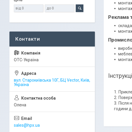
монтаж
монтаж
Реклама т
склада
монтаж 
Промисло
виробн
меблев
монтаж
ОТС-Україна
Інструкц
вул. Старокиївська 10Г, БЦ Vector, Київ,
Україна
Прикле
Поверх
Після 
Олена
години д
sales@hpx.ua