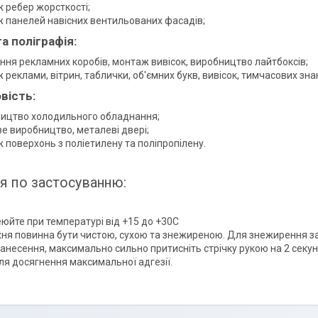
 ребер жорсткості;
 панелей навісних вентильованих фасадів;
а поліграфія:
ння рекламних коробів, монтаж вивісок, виробництво лайтбоксів;
реклами, вітрин, таблички, об'ємних букв, вивісок, тимчасових знак
вість:
ицтво холодильного обладнання;
е виробництво, металеві двері;
 поверхонь з поліетилену та поліпропілену.
ія по застосуванню:
юйте при температурі від +15 до +30С
ня повинна бути чистою, сухою та знежиреною. Для знежирення за
нанесення, максимально сильно притисніть стрічку рукою на 2 секу
ля досягнення максимальної адгезії.