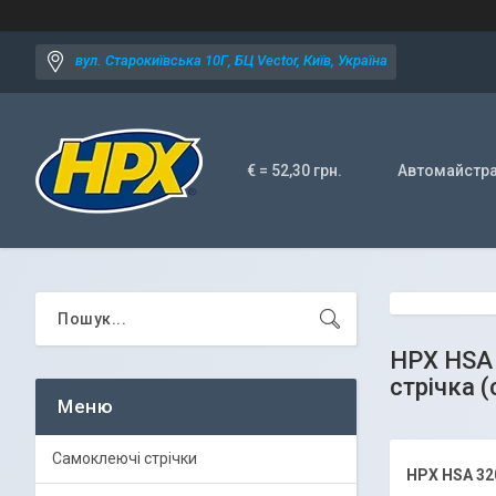
вул. Старокиївська 10Г, БЦ Vector, Київ, Україна
€ = 52,30 грн.
Автомайстр
HPX HSA 
стрічка (
Самоклеючі стрічки
HPX HSA 32