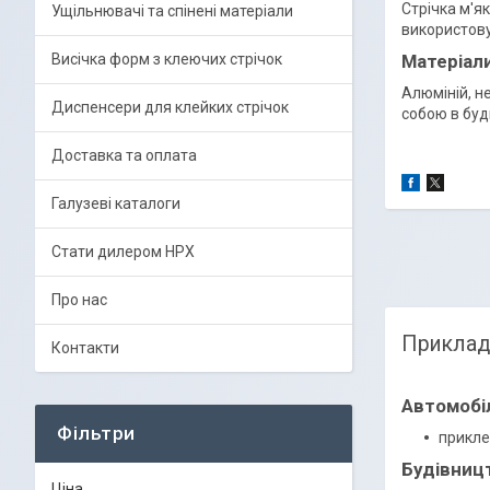
Стрічка м'я
Ущільнювачі та спінені матеріали
використову
Висічка форм з клеючих стрічок
Матеріали
Алюміній, н
Диспенсери для клейких стрічок
собою в буд
Доставка та оплата
Галузеві каталоги
Стати дилером HPX
Про нас
Приклад
Контакти
Автомобі
Фільтри
прикле
Будівниц
Ціна