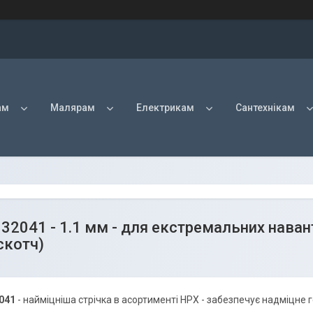
ам
Малярам
Електрикам
Сантехнікам
32041 - 1.1 мм - для екстремальних нава
скотч)
041
- найміцніша стрічка в асортименті HPX - забезпечує надміцне