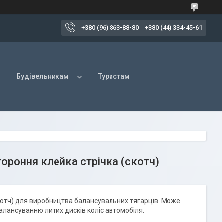
+380 (96) 863-88-80
+380 (44) 334-45-61
Будівельникам
Туристам
тороння клейка стрічка (скотч)
котч) для виробництва балансувальних тягарців. Може
алансуванню литих дисків коліс автомобіля.