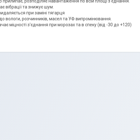
 прилипає, розподіляє навантаження по всій площі з'єднання.
ає вібрації та знижує шум.
видаляється при заміні тягарця
 до вологи, розчинників, масел та УФ випромінювання.
чає міцності з'єднання при морозах та в спеку (від -30 до +120)