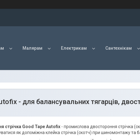
ам
Малярам
Електрикам
Сантехнікам
tofix - для балансувальних тягарців, двос
я стрічка Good Tape Autofix
- промислова двостороння стрічка (с
ватися як допоміжна клейка стрічка (скотч) при шиномонтажу та б