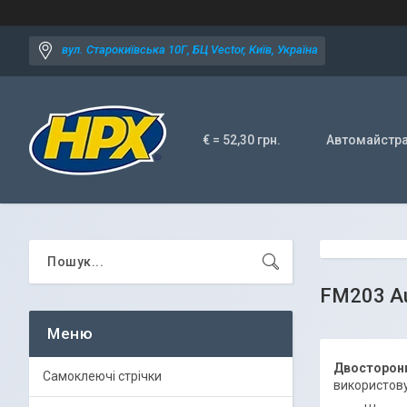
вул. Старокиївська 10Г, БЦ Vector, Київ, Україна
€ = 52,30 грн.
Автомайстр
FM203 Au
Двосторонн
Самоклеючі стрічки
використову