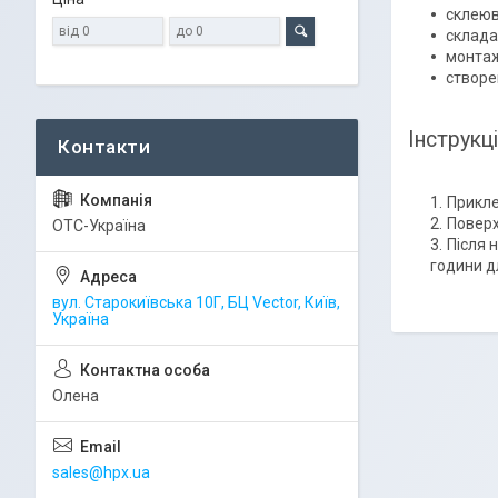
склеюв
склада
монтаж
створе
Інструкц
Прикле
Поверх
ОТС-Україна
Після 
години д
вул. Старокиївська 10Г, БЦ Vector, Київ,
Україна
Олена
sales@hpx.ua