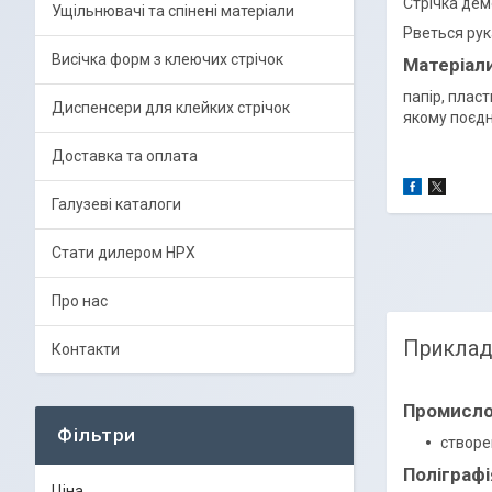
Стрічка дем
Ущільнювачі та спінені матеріали
Рветься рук
Висічка форм з клеючих стрічок
Матеріали
папір, пласт
Диспенсери для клейких стрічок
якому поєдн
Доставка та оплата
Галузеві каталоги
Стати дилером HPX
Про нас
Приклад
Контакти
Промисло
Фільтри
створе
Поліграфі
Ціна