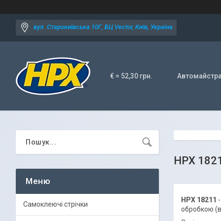
вул. Старокиївська 10Г, БЦ Vector, Київ, Україна
€ = 52,30 грн.
Автомайстр
HPX 1821
HPX 18211
Самоклеючі стрічки
обробкою (в