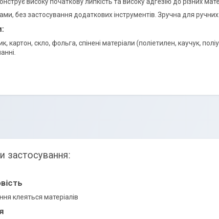
онструє високу початкову липкість та високу адгезію до різних матер
ами, без застосування додаткових інструментів. Зручна для ручних
:
ик, картон, скло, фольга, спінені матеріали (поліетилен, каучук, п
анні.
и застосування:
вість
ння клеяться матеріалів
я