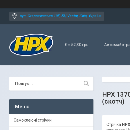
вул. Старокиївська 10Г, БЦ Vector, Київ, Україна
€ = 52,30 грн.
Автомайстр
HPX 1370
(скотч)
Самоклеючі стрічки
Стрічка
НРХ