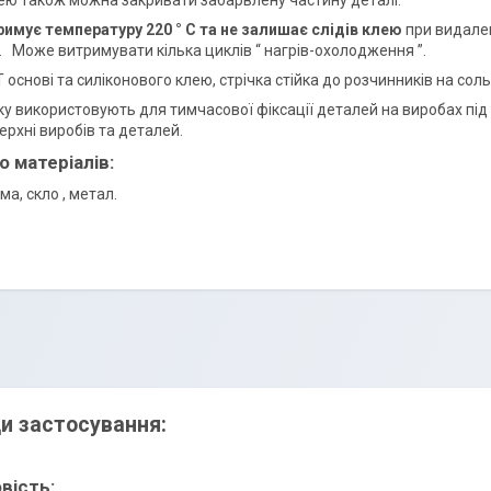
ею також можна закривати забарвлену частину деталі.
римує температуру 220 ° С та не залишає слідів клею
при видален
 Може витримувати кілька циклів “ нагрів-охолодження ”.
основі та силіконового клею, стрічка стійка до розчинників на сольв
ку використовують для тимчасової фіксації деталей на виробах пі
ерхні виробів та деталей.
о матеріалів:
ма, скло , метал.
и застосування:
вість: