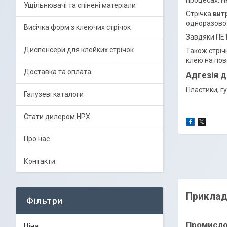
процесах. Н
Ущільнювачі та спінені матеріали
Стрічка
вит
одноразово.
Висічка форм з клеючих стрічок
Завдяки ПЕТ 
Диспенсери для клейких стрічок
Також стріч
клею на пов
Доставка та оплата
Адгезія д
Пластики, гу
Галузеві каталоги
Стати дилером HPX
Про нас
Контакти
Приклад
Фільтри
Промисло
Ціна