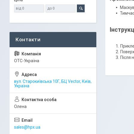
Маскув
Тимчас
Інструкц
Прикле
Поверх
Після 
ОТС-Україна
вул. Старокиївська 10Г, БЦ Vector, Київ,
Україна
Олена
sales@hpx.ua