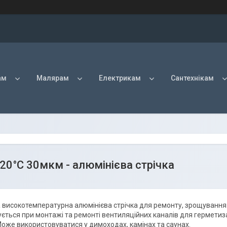
ам
Малярам
Електрикам
Сантехнікам
20°С 30мкм - алюмінієва стрічка
високотемпературна алюмінієва стрічка для ремонту, зрощування т
ється при монтажі та ремонті вентиляційних каналів для герметизац
Може використовуватися у димоходах, камінах та саунах.