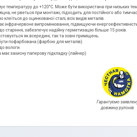
ує температуру до +120°С. Може бути використана при низьких те
іцна, не рветься при монтажі, підходить для постійного або тимч
о клеїться до оцинкованої сталі, всіх видів металів.
ає інфрачервоне випромінювання, підвищуючи енергоефективність
 до старіння, забезпечує надійну герметизацію більше 15 років.
стовується як всередині, так та зовні приміщень.
ути пофарбована (фарбою для металів).
до вологи.
а має захисну паперову підкладку (лайнер)
Гарантуємо заявлен
довжину рулонів