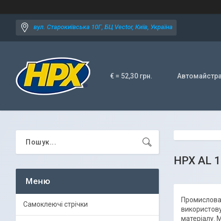
вул. Старокиївська 10Г, БЦ Vector, Київ, Україна
€ = 52,30 грн.
Автомайстр
HPX AL 1
Промислова 
Самоклеючі стрічки
використову
матеріалу. 