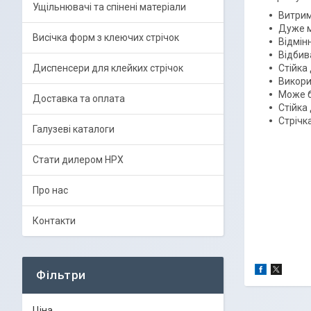
Ущільнювачі та спінені матеріали
Витрим
Дуже м
Висічка форм з клеючих стрічок
Відмінн
Відбив
Диспенсери для клейких стрічок
Стійка
Викори
Може б
Доставка та оплата
Стійка 
Стрічк
Галузеві каталоги
Стати дилером HPX
Про нас
Контакти
Фільтри
Ціна