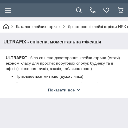
Каталог клейких стрічок
Двосторонні клейкі стрічки HPX 
ULTRAFIX - спінена, моментальна фіксація
ULTRAFIXї
- біла спінена двостороння клейка стрічка (скотч)
економ класу для простих побутових сполук будинку та в
офісі (кріплення гачків, знаків, табличок тощо):
Приклеюється миттєво (дуже липка).
Приклеюється до металів, скла та більшості
пластиків.
Показати все
Склеює як гладкі, так та шорсткі поверхні.
Використовується тільки всередині приміщень.
Може використовуватися в приміщеннях з
підвищеною вологістю.
Призначена для довгострокових сполук.