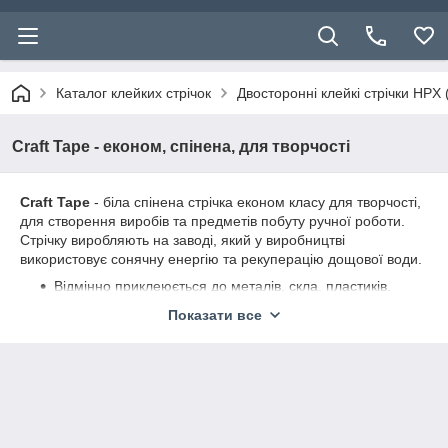
Каталог клейких стрічок
Двосторонні клейкі стрічки HPX 
Craft Tape - економ, спінена, для творчості
Craft Tape
- біла спінена стрічка економ класу для творчості,
для створення виробів та предметів побуту ручної роботи.
Стрічку виробляють на заводі, який у виробництві
використовує сонячну енергію та рекуперацію дощової води.
Відмінно приклеюється до металів, скла, пластиків,
кераміці, обробленого дереву, картону (в т. ч.
Показати все
металізованому та ламінованого).
Використовується як всередині, так і зовні
приміщень.
Стійка до старіння, вологи та перепадів температури.
Призначена для довгострокових з'єднань.