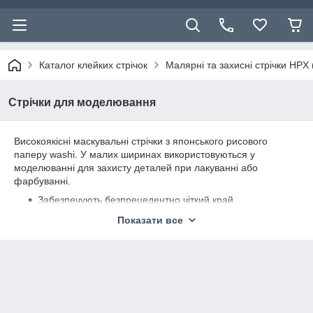
Каталог клейких стрічок
Малярні та захисні стрічки HPX 
Стрічки для моделювання
Високоякісні маскувальні стрічки з японського рисового
паперу washi. У малих ширинах використовуються у
моделюванні для захисту деталей при лакуванні або
фарбуванні.
Забезпечують безпрецедентно чіткий край
Стійкі до УФ, вологи, розчинників
Показати все
Відмінна адгезія до всіх типів поверхонь
Стійкі до високих температур
Можуть використовуватися поза приміщенням
Видаляються без сліду