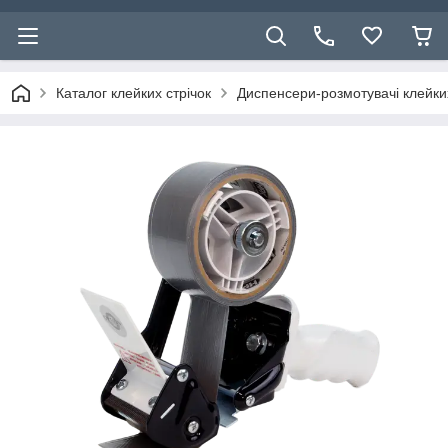
Каталог клейких стрічок
Диспенсери-розмотувачі клейких