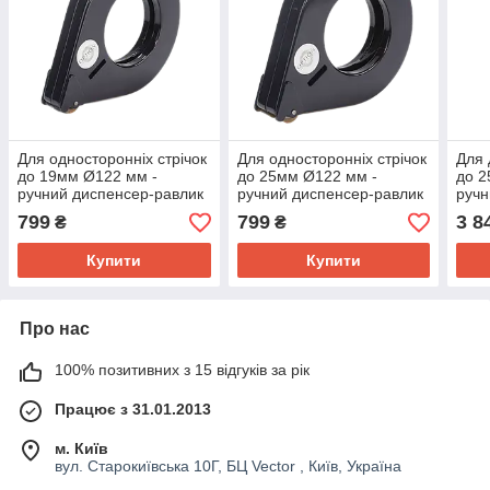
Для односторонніх стрічок
Для односторонніх стрічок
Для 
до 19мм Ø122 мм -
до 25мм Ø122 мм -
до 2
ручний диспенсер-равлик
ручний диспенсер-равлик
ручн
піст
799
799
3 8
₴
₴
Купити
Купити
Про нас
100% позитивних з 15 відгуків за рік
Працює з 31.01.2013
м. Київ
вул. Старокиївська 10Г, БЦ Vector , Київ, Україна