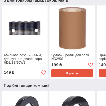
З цим товаром також замовляють
Хвильове лезо S2 50мм,
Гумовий ролик для серії
При
для ручного диспенсера
HD2/SS
сері
HD2/SS/50WB
199
149
₴
149
₴
Купити
Подібні товари компанії