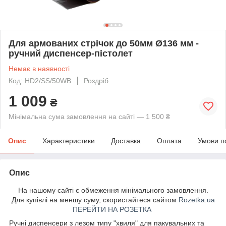
Для армованих стрічок до 50мм Ø136 мм -
ручний диспенсер-пістолет
Немає в наявності
Код: HD2/SS/50WB
Роздріб
1 009
₴
Мінімальна сума замовлення на сайті — 1 500 ₴
Опис
Характеристики
Доставка
Оплата
Умови п
Опис
На нашому сайті є обмеження мінімального замовлення.
Для купівлі на меншу суму, скористайтеся сайтом
Rozetka.ua
ПЕРЕЙТИ НА РОЗЕТКА
Ручні диспенсери з лезом типу "хвиля" для пакувальних та