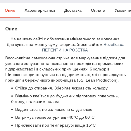
Опис
Характеристики
Доставка
Оплата
Умови п
Опис
На нашому сайті є обмеження мінімального замовлення.
Для купівлі на меншу суму, скористайтеся сайтом
Rozetka.ua
ПЕРЕЙТИ НА РОЗЕТКА
Високоякісна самоклеюча стрічка для маркування підлоги для
умовного зонування та позначення проходів на промислових
підприємствах і в складських приміщеннях. 6 кольорів.
Широко використовується на підприємствах, які впроваджують
принципи бережливого виробництва (5S, Lean Production).
Стійка до стирання. Зберігає яскравість кольору.
Відмінно клеїться до будь-яких підлогових поверхонь,
бетону, наливним полам.
Видаляється, не залишаючи слідів клею.
Витримує температури від -40°С до 80°С.
Приклеювати при температурі вище 15°С