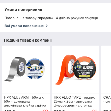
Умови повернення
Повернення товару впродовж 14 днів за рахунок покупця
Всі умови повернення
Подібні товари компанії
HPX ALU / ARM - 50мм x
HPX FLUO TAPE - оранж,
CRAF
50м - армована
25мм x 25м - армована
- си
алюмінієва клейка стрічка
флуоресцентна стрічка
(алюмінієвий скотч)
для маркування