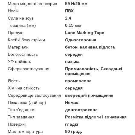
Межа міцності на розрив
59 Н/25 мм
Носій
ПВХ
Сила на зсув
2.4
Товщина (мм)
0.15 мм
Продукт
Lane Marking Tape
Клейкі боку стрічки
Одностороння
Матеріали
бетон, наливна підлога
Вологостійкість
середня
УФ стійкість
низька
Сфери застосування
Промисловість, Складські
приміщення
Якість
промислова
Хімічна стійкість
середня
Середовище застосування
всередині приміщення
Підкладка (лайнер)
Немає
Тип з'єднання
довгострокове
Тип завдання
Розмітка підлоги і зонування
Поверхні
гладкі
Max температура
80 град.