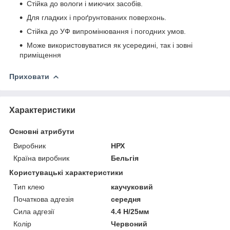
Стійка до вологи і миючих засобів.
Для гладких і проґрунтованих поверхонь.
Стійка до УФ випромінювання і погодних умов.
Може використовуватися як усередині, так і зовні
приміщення
Приховати
Характеристики
Основні атрибути
Виробник
НРХ
Країна виробник
Бельгія
Користувацькі характеристики
Тип клею
каучуковий
Початкова адгезія
середня
Сила адгезії
4.4 Н/25мм
Колір
Червоний