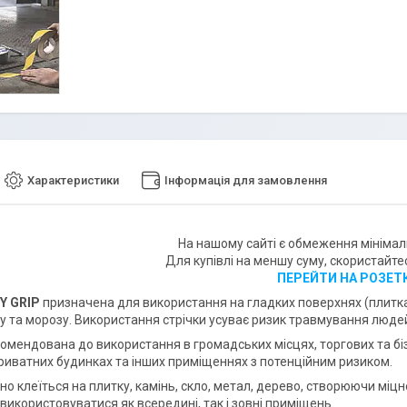
Характеристики
Інформація для замовлення
На нашому сайті є обмеження мініма
Для купівлі на меншу суму, скористайт
ПЕРЕЙТИ НА РОЗЕТ
Y GRIP
призначена для використання на гладких поверхнях (плитка,
гу та морозу. Використання стрічки усуває ризик травмування люде
комендована до використання в громадських місцях, торгових та бі
приватних будинках та інших приміщеннях з потенційним ризиком.
но клеїться на плитку, камінь, скло, метал, дерево, створюючи міцн
икористовуватися як всередині, так і зовні приміщень.