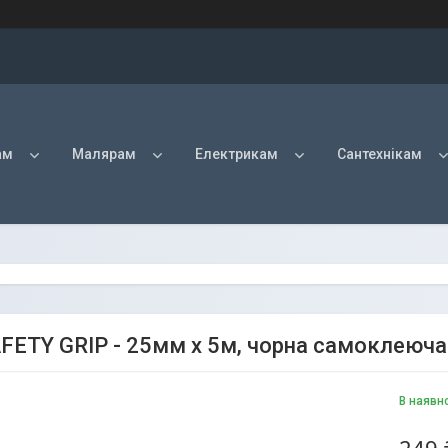
ам
Малярам
Електрикам
Сантехнікам
FETY GRIP - 25мм х 5м, чорна самоклеюча 
В наявн