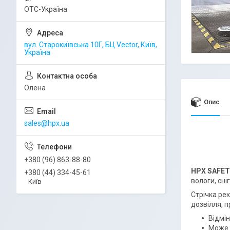
ОТС-Україна
вул. Старокиївська 10Г, БЦ Vector, Київ,
Україна
Олена
Опис
sales@hpx.ua
+380 (96) 863-88-80
HPX SAFET
+380 (44) 334-45-61
вологи, сні
Київ
Стрічка ре
дозвілля, 
Відмін
Може в