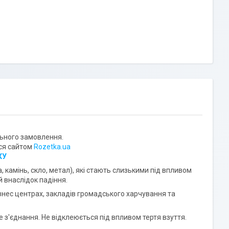
льного замовлення.
еся сайтом
Rozetka.ua
КУ
 камінь, скло, метал), які стають слизькими під впливом
й внаслідок падіння.
знес центрах, закладів громадського харчування та
е з'єднання. Не відклеюється під впливом тертя взуття.