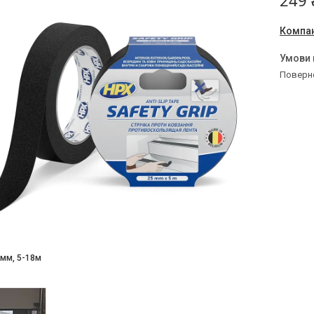
249 
Компан
поверн
мм, 5-18м