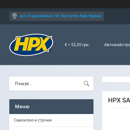
вул. Старокиївська 10Г, БЦ Vector, Київ, Україна
€ = 52,30 грн.
Автомайстр
HPX SA
Самоклеючі стрічки