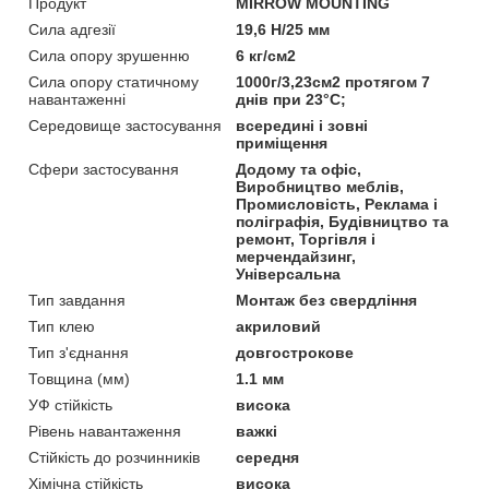
Продукт
MIRROW MOUNTING
Сила адгезії
19,6 Н/25 мм
Сила опору зрушенню
6 кг/см2
Сила опору статичному
1000г/3,23см2 протягом 7
навантаженні
днів при 23°C;
Середовище застосування
всередині і зовні
приміщення
Сфери застосування
Додому та офіс,
Виробництво меблів,
Промисловість, Реклама і
поліграфія, Будівництво та
ремонт, Торгівля і
мерчендайзинг,
Універсальна
Тип завдання
Монтаж без свердління
Тип клею
акриловий
Тип з'єднання
довгострокове
Товщина (мм)
1.1 мм
УФ стійкість
висока
Рівень навантаження
важкі
Стійкість до розчинників
середня
Хімічна стійкість
висока