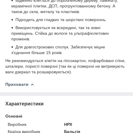
Відмінно клеїться до обробленому дереву, ламінату,
керамічної плитки, ДСП, прогрунтованному бетону. А
також до скла, металу та пластиків.
Підходить для гладких та шорстких поверхонь.
Використовується як всередині, так та зовні
приміщень. Стійка до вологи та ультрафіолетових
променів.
Для довгострокових сполук. Забезпечує міцне
з'єднання більше 15 років.
Не рекомендується клеїти на гіпсокартон, пофарбовані стіни,
шпалери, пористі поверхні (так як ці поверхні не витримують
ваги дзеркал та розшаровуються).
Приховати
Характеристики
Основні
Виробник
НРХ
Країна виробник
Бельгія