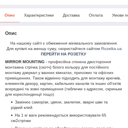
Опис
Характеристики
Доставка
Оплата
Умови п
Опис
На нашому сайті є обмеження мінімального замовлення.
Для купівлі на меншу суму, скористайтеся сайтом
Rozetka.ua
ПЕРЕЙТИ НА РОЗЕТКУ
MIRROR MOUNTING
- професійна спінена двостороння
монтажна стрічка (скотч) білого кольору для постійного
монтажу дзеркал у ванних кімнатах, прихожих та офісних
приміщеннях. Також відмінно підходить для монтажу крючків,
елементів декору, картин, кабельних каналів та інших об'єктів
всередині та зовні приміщення (таблички з адресою, скриньки
для кореспонденції тощо).
Замінює саморізи, цвяхи, заклепки, зварні шви та
рідкий клей.
На 1 кг ваги рекомендується використовувати 65
см
2
стрічки