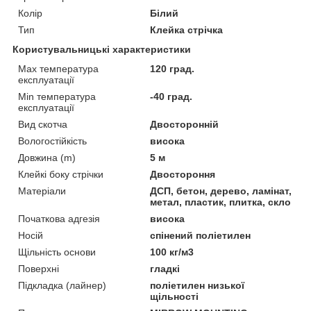
Колір
Білий
Тип
Клейка стрічка
Користувальницькі характеристики
Max температура
120 град.
експлуатації
Min температура
-40 град.
експлуатації
Вид скотча
Двосторонній
Вологостійкість
висока
Довжина (m)
5 м
Клейкі боку стрічки
Двостороння
Матеріали
ДСП, бетон, дерево, ламінат,
метал, пластик, плитка, скло
Початкова адгезія
висока
Носій
спінений поліетилен
Щільність основи
100 кг/м3
Поверхні
гладкі
Підкладка (лайнер)
поліетилен низької
щільності