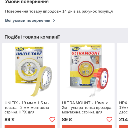
Умови повернення
Повернення товару впродовж 14 днів за рахунок покупця
Всі умови повернення
Подібні товари компанії
UNIFIX - 19 мм х 1,5 м -
ULTRA MOUNT - 19мм x
HPX
товста - 3 мм монтажна
2м - ультра-тонка прозора
19мм
стрічка HPX для
монтажна стрічка для
двос
моментальної фіксації,
непомітних з'єднань
"чер
89
89
214
₴
₴
біла