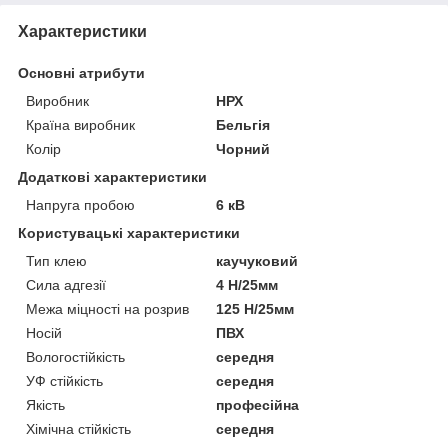
Характеристики
Основні атрибути
Виробник
НРХ
Країна виробник
Бельгія
Колір
Чорний
Додаткові характеристики
Напруга пробою
6 кВ
Користувацькі характеристики
Тип клею
каучуковий
Сила адгезії
4 Н/25мм
Межа міцності на розрив
125 Н/25мм
Носій
ПВХ
Вологостійкість
середня
УФ стійкість
середня
Якість
професійна
Хімічна стійкість
середня