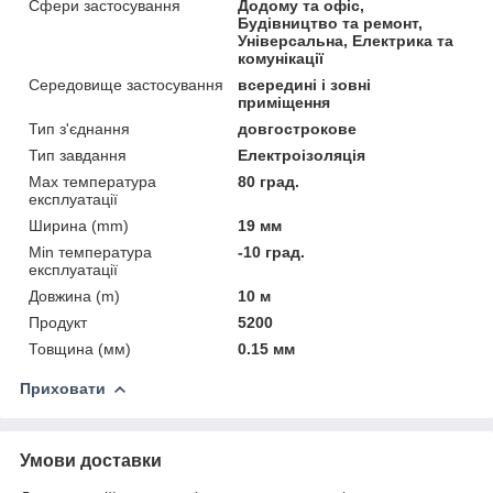
Сфери застосування
Додому та офіс,
Будівництво та ремонт,
Універсальна, Електрика та
комунікації
Середовище застосування
всередині і зовні
приміщення
Тип з'єднання
довгострокове
Тип завдання
Електроізоляція
Max температура
80 град.
експлуатації
Ширина (mm)
19 мм
Min температура
-10 град.
експлуатації
Довжина (m)
10 м
Продукт
5200
Товщина (мм)
0.15 мм
Приховати
Умови доставки