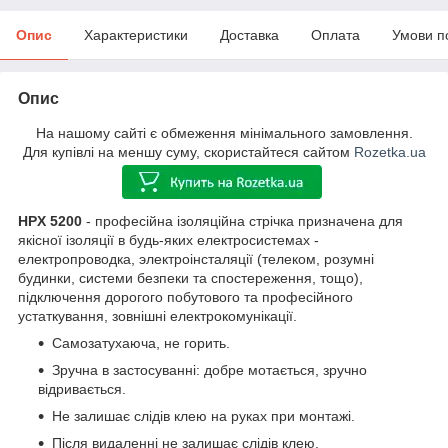
Опис
Характеристики
Доставка
Оплата
Умови п
Опис
На нашому сайті є обмеження мінімального замовлення.
Для купівлі на меншу суму, скористайтеся сайтом
Rozetka.ua
HPX 5200
- професійна ізоляційна стрічка призначена для
якісної ізоляції в будь-яких електросистемах -
електропроводка, электроінсталяції (телеком, розумні
будинки, системи безпеки та спостереження, тощо),
підключення дорогого побутового та професійного
устаткування, зовнішні електрокомунікації.
Самозатухаюча, не горить.
Зручна в застосуванні: добре мотається, зручно
відривається.
Не залишає слідів клею на руках при монтажі.
Після видаленні не залишає слідів клею.