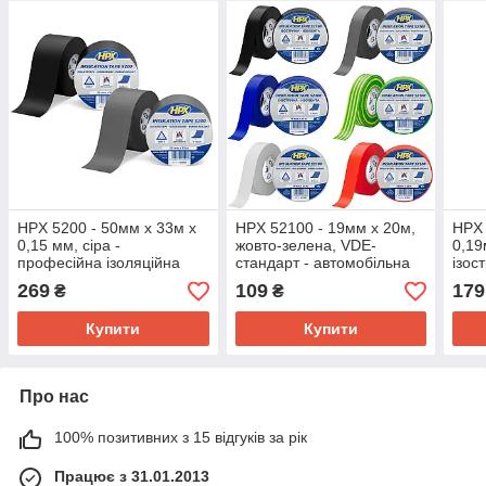
HPX 5200 - 50мм x 33м х
HPX 52100 - 19мм x 20м,
HPX 
0,15 мм, сіра -
жовто-зелена, VDE-
0,19
професійна ізоляційна
стандарт - автомобільна
ізос
стрічка
ізоляційна стрічка
269
109
179
₴
₴
Купити
Купити
Про нас
100% позитивних з 15 відгуків за рік
Працює з 31.01.2013