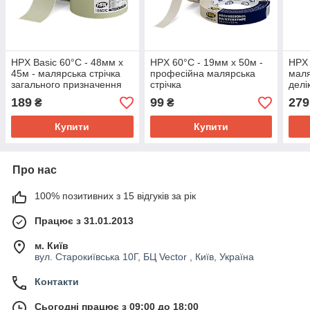
HPX Basic 60°С - 48мм х
HPX 60°С - 19мм х 50м -
HPX 
45м - малярська стрічка
професійна малярська
маля
загального призначення
стрічка
делі
чітк
189
99
279
₴
₴
Купити
Купити
Про нас
100% позитивних з 15 відгуків за рік
Працює з 31.01.2013
м. Київ
вул. Старокиївська 10Г, БЦ Vector , Київ, Україна
Контакти
Сьогодні працює з 09:00 до 18:00