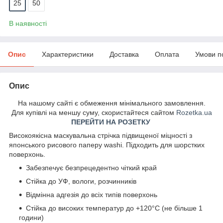
25
50
В наявності
Опис
Характеристики
Доставка
Оплата
Умови п
Опис
На нашому сайті є обмеження мінімального замовлення.
Для купівлі на меншу суму, скористайтеся сайтом
Rozetka.ua
ПЕРЕЙТИ НА РОЗЕТКУ
Високоякісна маскувальна стрічка підвищеної міцності з
японського рисового паперу washi. Підходить для шорстких
поверхонь.
Забезпечує безпрецедентно чіткий край
Стійка до УФ, вологи, розчинників
Відмінна адгезія до всіх типів поверхонь
Стійка до високих температур до +120°C (не більше 1
години)