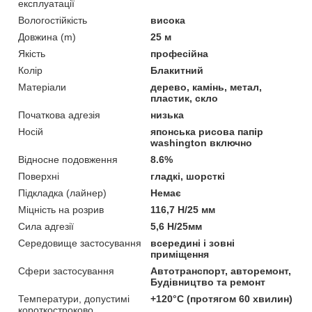
експлуатації
Вологостійкість
висока
Довжина (m)
25 м
Якість
професійна
Колір
Блакитний
Матеріали
дерево, камінь, метал,
пластик, скло
Початкова адгезія
низька
Носій
японська рисова папір
washington включно
Відносне подовження
8.6%
Поверхні
гладкі, шорсткі
Підкладка (лайнер)
Немає
Міцність на розрив
116,7 Н/25 мм
Сила адгезії
5,6 Н/25мм
Середовище застосування
всередині і зовні
приміщення
Сфери застосування
Автотранспорт, авторемонт,
Будівництво та ремонт
Температури, допустимі
+120°C (протягом 60 хвилин)
короткостроково