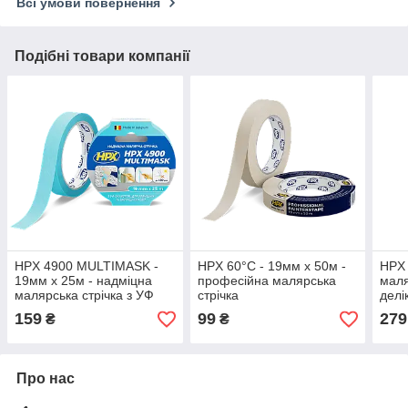
Всі умови повернення
Подібні товари компанії
HPX 4900 MULTIMASK -
HPX 60°С - 19мм х 50м -
HPX 
19мм х 25м - надміцна
професійна малярська
маля
малярська стрічка з УФ
стрічка
делі
захистом
чітк
159
99
279
₴
₴
Про нас