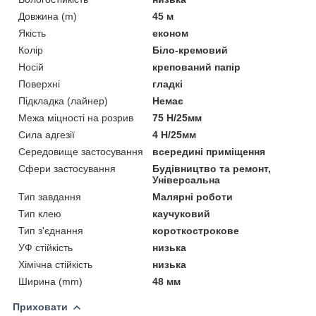
Довжина (m)
45 м
Якість
економ
Колір
Біло-кремовий
Носій
крепований папір
Поверхні
гладкі
Підкладка (лайнер)
Немає
Межа міцності на розрив
75 Н/25мм
Сила адгезії
4 Н/25мм
Середовище застосування
всередині приміщення
Сфери застосування
Будівництво та ремонт,
Універсальна
Тип завдання
Малярні роботи
Тип клею
каучуковий
Тип з'єднання
короткострокове
УФ стійкість
низька
Хімічна стійкість
низька
Ширина (mm)
48 мм
Приховати