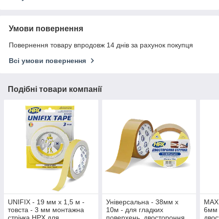
Умови повернення
Повернення товару впродовж 14 днів за рахунок покупця
Всі умови повернення
Подібні товари компанії
UNIFIX - 19 мм х 1,5 м -
Універсальна - 38мм х
MAX
товста - 3 мм монтажна
10м - для гладких
6мм 
стрічка HPX для
поверхень, двостороння
двос