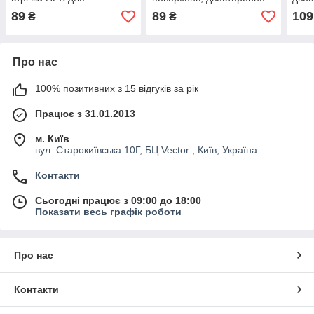
моментальної фіксації,
клейка стрічка HPX
для 
89
89
109
₴
₴
біла
нав
Про нас
100% позитивних з 15 відгуків за рік
Працює з 31.01.2013
м. Київ
вул. Старокиївська 10Г, БЦ Vector , Київ, Україна
Контакти
Сьогодні працює з 09:00 до 18:00
Показати весь графік роботи
Про нас
Контакти