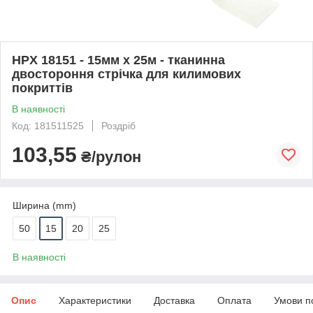
HPX 18151 - 15мм x 25м - тканинна
двостороння стрічка для килимових
покриттів
В наявності
Код: 181511525
Роздріб
103,55
₴/рулон
Ширина (mm)
50
15
20
25
В наявності
Опис
Характеристики
Доставка
Оплата
Умови п