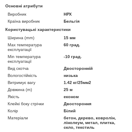
Основні атрибути
Виробник
НРХ
Країна виробник
Бельгія
Користувацькі характеристики
Ширина (mm)
15 мм
Max температура
60 град.
експлуатації
Min температура
-10 град.
експлуатації
Вид скотча
Двосторонній
Вологостійкість
низька
Витримує вагу
1.42 кг/25мм2
Довжина (m)
25 м
Якість
економ
Клейкі боку стрічки
Двостороння
Колір
Білий
Матеріали
бетон, дерево, ковролін,
лінолеум, метал, плитка,
скло, текстиль