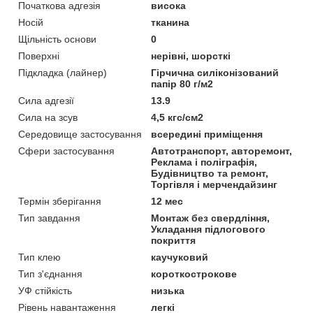
Початкова адгезія
висока
Носій
тканина
Щільність основи
0
Поверхні
нерівні, шорсткі
Підкладка (лайнер)
Гірчична силіконізований
папір 80 г/м2
Сила адгезії
13.9
Сила на зсув
4,5 кгс/см2
Середовище застосування
всередині приміщення
Сфери застосування
Автотранспорт, авторемонт,
Реклама і поліграфія,
Будівництво та ремонт,
Торгівля і мерчендайзинг
Термін зберігання
12 мес
Тип завдання
Монтаж без свердління,
Укладання підлогового
покриття
Тип клею
каучуковий
Тип з'єднання
короткострокове
УФ стійкість
низька
Рівень навантаження
легкі