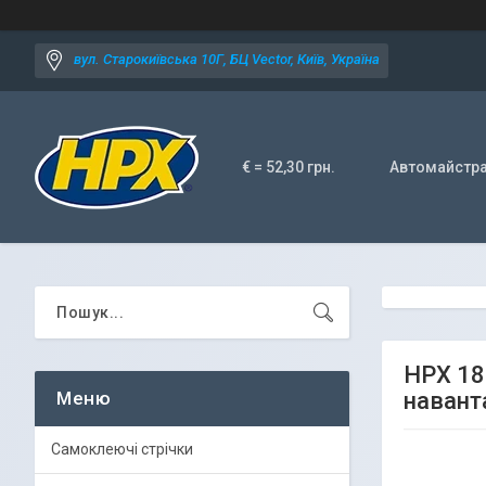
вул. Старокиївська 10Г, БЦ Vector, Київ, Україна
€ = 52,30 грн.
Автомайстр
HPX 18
навант
Самоклеючі стрічки