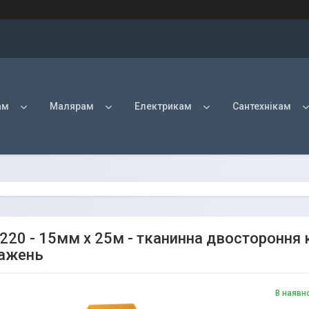
ам
Малярам
Електрикам
Сантехнікам
220 - 15мм x 25м - тканинна двостороння 
ажень
В наявн