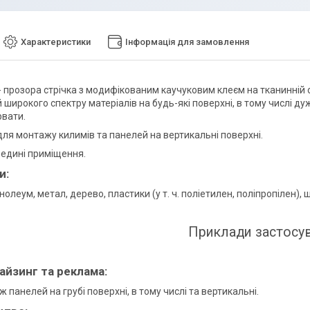
Характеристики
Інформація для замовлення
- прозора стрічка з модифікованим каучуковим клеєм на тканинній 
 широкого спектру матеріалів на будь-які поверхні, в тому числі дуж
рвати.
для монтажу килимів та панелей на вертикальні поверхні.
редині приміщення.
и:
інолеум, метал, дерево, пластики (у т. ч. поліетилен, поліпропілен), 
Приклади застосув
йзинг та реклама:
 панелей на грубі поверхні, в тому числі та вертикальні.