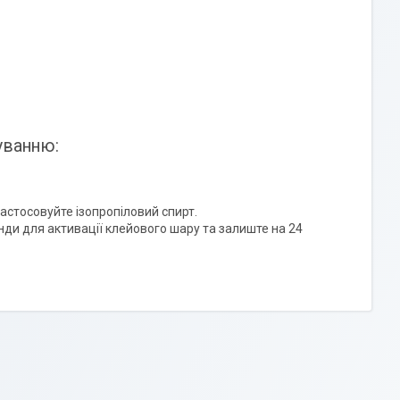
уванню:
стосовуйте ізопропіловий спирт.
нди для активації клейового шару та залиште на 24