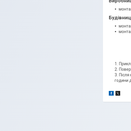
Виробни
монта
Будівниц
монтаж
монта
Прикл
Повер
Після
години 