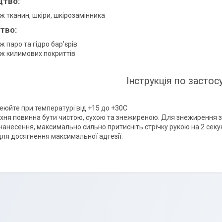
цтво:
ж тканин, шкіри, шкірозамінника
тво:
 паро та гідро бар'єрів
ж килимових покриттів
Інструкція по застос
еюйте при температурі від +15 до +30С
хня повинна бути чистою, сухою та знежиреною. Для знежирення за
 нанесення, максимально сильно притисніть стрічку рукою на 2 секу
для досягнення максимальної адгезії.