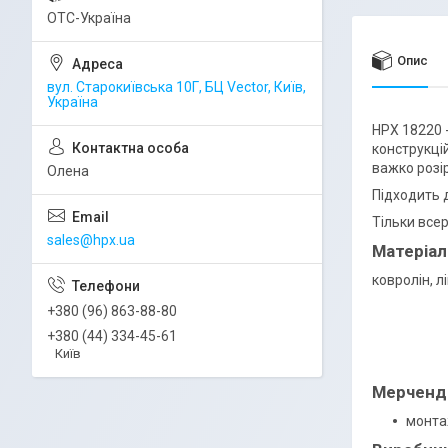
ОТС-Україна
Опис
вул. Старокиївська 10Г, БЦ Vector, Київ,
Україна
HPX 18220 
конструкцій
важко розі
Олена
Підходить 
Тільки все
sales@hpx.ua
Матеріал
ковролін, л
+380 (96) 863-88-80
+380 (44) 334-45-61
Київ
Мерченда
монтаж