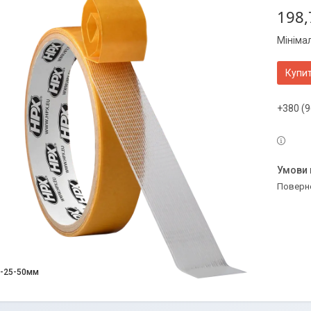
198,
Мінімал
Купи
+380 (9
поверн
0-25-50мм