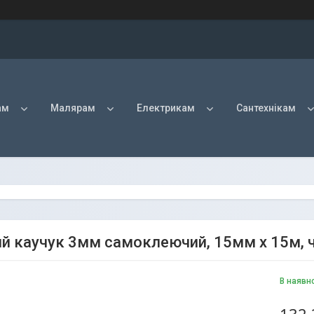
ам
Малярам
Електрикам
Сантехнікам
ий каучук 3мм самоклеючий, 15мм х 15м, 
В наявн