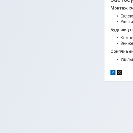
Монтаж ізо
Склеюв
Ущільн
Будівницт
Компе
Зниже
Сонячна е
Ущіль