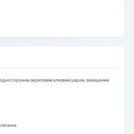
та одностороннім акриловим клеєвим шаром, захищеним
илягання