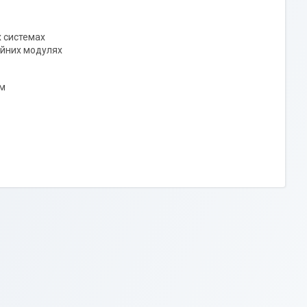
х системах
ійних модулях
ям