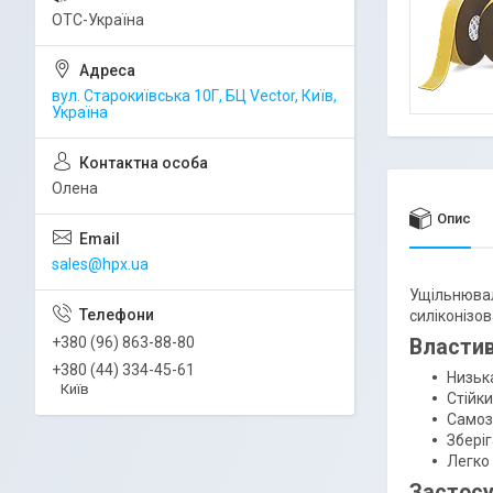
ОТС-Україна
вул. Старокиївська 10Г, БЦ Vector, Київ,
Україна
Олена
Опис
sales@hpx.ua
Ущільнювал
силіконізо
+380 (96) 863-88-80
Властив
+380 (44) 334-45-61
Низька
Київ
Стійки
Самоз
Збері
Легко
Застосу