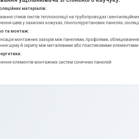
ляційних матеріалів:
ання стиків листів теплоізоляції на трубопроводах і вентиляційни
ення швів у захисних кожухах, пінополіуретанових панелях, ізоляц
во та монтаж:
нсація монтажних зазорів між панелями, профілями, облицюванн
ння шуму й скрипу між металевими або пластиковими елементами
нергетика:
нення елементів монтажних систем сонячних панелей