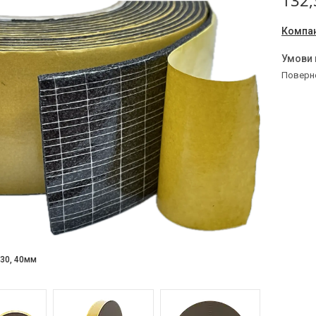
132,
Компан
поверн
, 30, 40мм