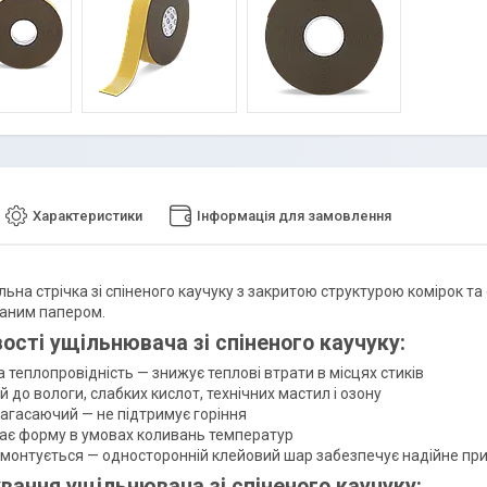
Характеристики
Інформація для замовлення
ьна стрічка зі спіненого каучуку з закритою структурою комірок 
ваним папером.
ості ущільнювача зі спіненого каучуку:
 теплопровідність — знижує теплові втрати в місцях стиків
й до вологи, слабких кислот, технічних мастил і озону
агасаючий — не підтримує горіння
гає форму в умовах коливань температур
 монтується — односторонній клейовий шар забезпечує надійне пр
вання ущільнювача зі спіненого каучуку: