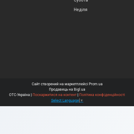
Субота
Неділя
Сайт створений на маркетплейсі
Prom.ua
Продавець на Bigl.ua
ОТС-Україна |
Поскаржитися на контент
|
Політика конфіденційності
Select Language
▼