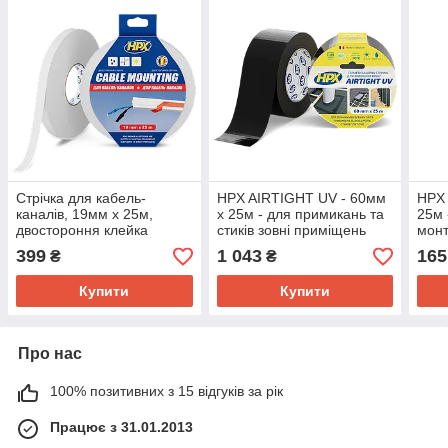
Стрічка для кабель-
HPX AIRTIGHT UV - 60мм
HPX 
каналів, 19мм х 25м,
х 25м - для примикань та
25м 
двостороння клейка
стиків зовні приміщень
монт
стрічка HPX
буді
399
1 043
165
₴
₴
Купити
Купити
Про нас
100% позитивних з 15 відгуків за рік
Працює з 31.01.2013