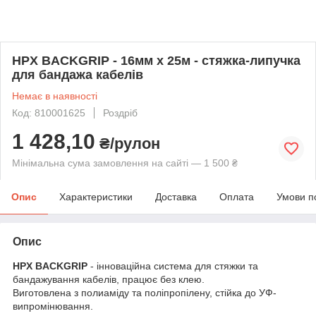
HPX BACKGRIP - 16мм x 25м - стяжка-липучка
для бандажа кабелів
Немає в наявності
Код: 810001625
Роздріб
1 428,10
₴/рулон
Мінімальна сума замовлення на сайті — 1 500 ₴
Опис
Характеристики
Доставка
Оплата
Умови п
Опис
HPX BACKGRIP
- інноваційна система для стяжки та
бандажування кабелів, працює без клею.
Виготовлена з полиаміду та поліпропілену, стійка до УФ-
випромінювання.