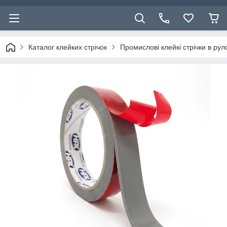
Каталог клейких стрічок
Промислові клейкі стрічки в ру