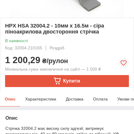
HPX HSA 32004.2 - 10мм x 16.5м - сіра
піноакрилова двостороння стрічка
В наявності
Код: 32004.210165
Роздріб
1 200,29
₴/рулон
Мінімальна сума замовлення на сайті — 1 500 ₴
Купити
Опис
Характеристики
Доставка
Оплата
Умови п
Опис
Стрічка 32004.2 має високу силу адгезії, витримує
температури від -40 до 80 градусів, стійка до вібрацій, УФ