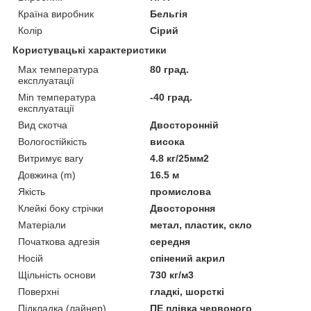
Країна виробник
Бельгія
Колір
Сірий
Користувацькі характеристики
Max температура
80 град.
експлуатації
Min температура
-40 град.
експлуатації
Вид скотча
Двосторонній
Вологостійкість
висока
Витримує вагу
4.8 кг/25мм2
Довжина (m)
16.5 м
Якість
промислова
Клейкі боку стрічки
Двостороння
Матеріали
метал, пластик, скло
Початкова адгезія
середня
Носій
спінений акрил
Щільність основи
730 кг/м3
Поверхні
гладкі, шорсткі
Підкладка (лайнер)
ПЕ плівка червоного