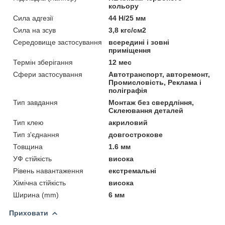
кольору
Сила адгезії
44 Н/25 мм
Сила на зсув
3,8 кгс/см2
Середовище застосування
всередині і зовні
приміщення
Термін зберігання
12 мес
Сфери застосування
Автотранспорт, авторемонт,
Промисловість, Реклама і
поліграфія
Тип завдання
Монтаж без свердління,
Склеювання деталей
Тип клею
акриловий
Тип з'єднання
довгострокове
Товщина
1.6 мм
УФ стійкість
висока
Рівень навантаження
екстремальні
Хімічна стійкість
висока
Ширина (mm)
6 мм
Приховати