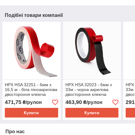
Подібні товари компанії
HPX HSA 32251 - 6мм x
HPX HSA 32023 - 6мм x
HPX 
16,5 м - біла піноакрилова
33м - чорна акрилова
33м 
двостороння клеюча
двостороння клеюча
двос
стрічка 2.0 мм
стрічка 0,25 мм
стрі
471,75
463,90
291
₴/рулон
₴/рулон
Купити
Купити
Про нас