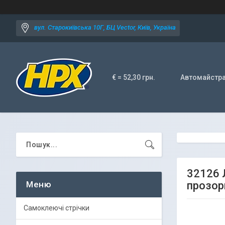
вул. Старокиївська 10Г, БЦ Vector, Київ, Україна
€ = 52,30 грн.
Автомайстр
32126 
прозор
Самоклеючі стрічки