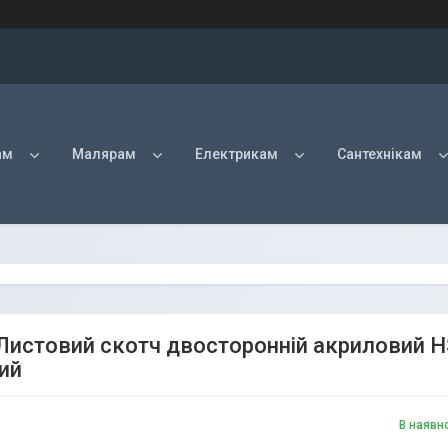
ам
Малярам
Електрикам
Сантехнікам
Листовий скотч двосторонній акриловий H
ий
В наявн