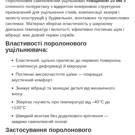
Поролоновий самоклеючий ущільнювач
товщиною 10 мм
зі
спіненого поліуретану з відкритою комірковою структурою
призначений для ущільнення стиків, компенсації зазорів і
захисту конструкцій у будівельних, монтажних та промислових
системах. Матеріал зберігає еластичність у широкому
діапазоні температур і вологості, ефективно поглинає шум і
вібрації, має довгий термін служби.
Властивості поролонового
ущільнювача:
Еластичний, щільно прилягає до нерівних поверхонь
— компенсує деформації й мікрорухи
Поглинає високочастотні шуми — покращує
акустичний комфорт
Знижує вібрації та захищає деталі від механічного
зносу
Зберігає гнучкість при температурі від –40°C до
+120°C
Швидкий монтаж без додаткового кріплення —
завдяки самоклеючій основі
Застосування поролонового