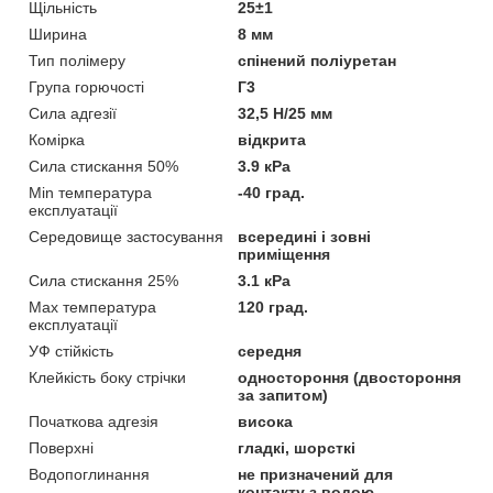
Щільність
25±1
Ширина
8 мм
Тип полімеру
спінений поліуретан
Група горючості
Г3
Сила адгезії
32,5 Н/25 мм
Комірка
відкрита
Сила стискання 50%
3.9 кРа
Min температура
-40 град.
експлуатації
Середовище застосування
всередині і зовні
приміщення
Сила стискання 25%
3.1 кРа
Max температура
120 град.
експлуатації
УФ стійкість
середня
Клейкість боку стрічки
одностороння (двостороння
за запитом)
Початкова адгезія
висока
Поверхні
гладкі, шорсткі
Водопоглинання
не призначений для
контакту з водою