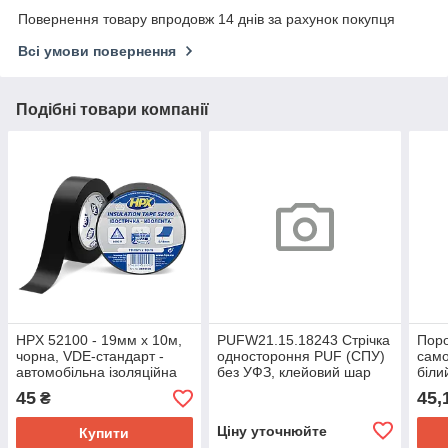
Повернення товару впродовж 14 днів за рахунок покупця
Всі умови повернення
Подібні товари компанії
HPX 52100 - 19мм x 10м,
PUFW21.15.18243 Стрічка
Пор
чорна, VDE-стандарт -
одностороння PUF (СПУ)
само
автомобільна ізоляційна
без УФЗ, клейовий шар
біли
стрічка
HPX18243, 15мм х15мм х
45
45,
₴
3м, 21 кг/м3, біла
Ціну уточнюйте
Купити