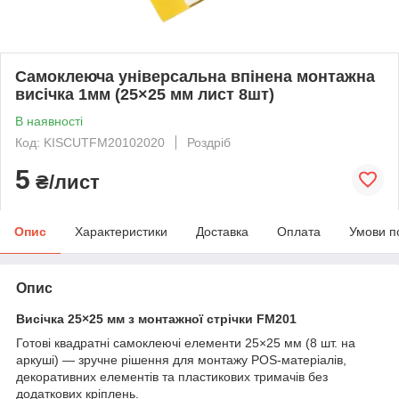
Самоклеюча універсальна впінена монтажна
висічка 1мм (25×25 мм лист 8шт)
В наявності
Код: KISCUTFM20102020
Роздріб
5
₴/лист
Опис
Характеристики
Доставка
Оплата
Умови п
Опис
Висічка 25×25 мм з монтажної стрічки FM201
Готові квадратні самоклеючі елементи 25×25 мм (8 шт. на
аркуші) — зручне рішення для монтажу POS-матеріалів,
декоративних елементів та пластикових тримачів без
додаткових кріплень.