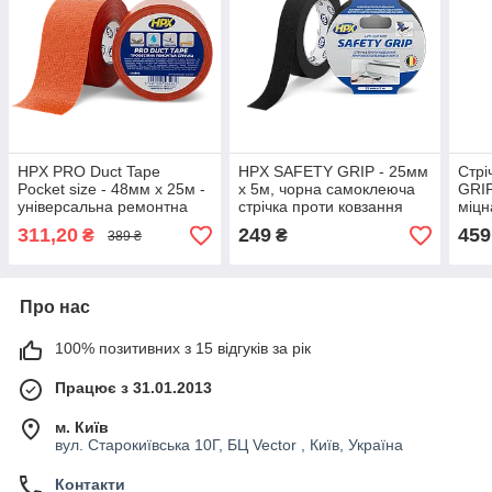
HPX PRO Duct Tape
HPX SAFETY GRIP - 25мм
Стрі
Pocket size - 48мм x 25м -
х 5м, чорна самоклеюча
GRIP
універсальна ремонтна
стрічка проти ковзання
міц
стрічка
850
311,20
249
459
₴
₴
389 ₴
Про нас
100% позитивних з 15 відгуків за рік
Працює з 31.01.2013
м. Київ
вул. Старокиївська 10Г, БЦ Vector , Київ, Україна
Контакти