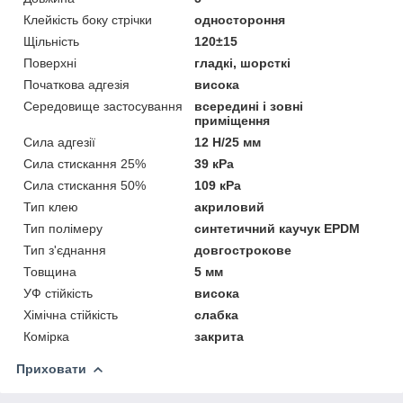
Клейкість боку стрічки
одностороння
Щільність
120±15
Поверхні
гладкі, шорсткі
Початкова адгезія
висока
Середовище застосування
всередині і зовні
приміщення
Сила адгезії
12 Н/25 мм
Сила стискання 25%
39 кРа
Сила стискання 50%
109 кРа
Тип клею
акриловий
Тип полімеру
cинтетичний каучук EPDM
Тип з'єднання
довгострокове
Товщина
5 мм
УФ стійкість
висока
Хімічна стійкість
слабка
Комірка
закрита
Приховати