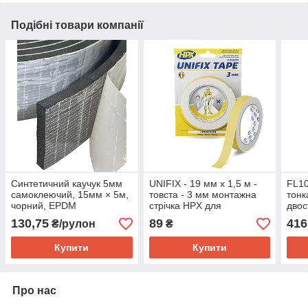
Подібні товари компанії
Cинтетичний каучук 5мм
UNIFIX - 19 мм х 1,5 м -
FL10
самоклеючий, 15мм × 5м,
товста - 3 мм монтажна
тонк
чорний, EPDM
стрічка HPX для
двос
моментальної фіксації,
стрі
130,75
89
416
₴/рулон
₴
біла
Купити
Купити
Про нас