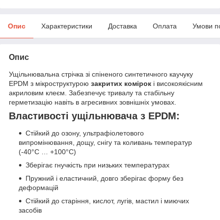
Опис
Характеристики
Доставка
Оплата
Умови п
Опис
Ущільнювальна стрічка зі спіненого синтетичного каучуку
EPDM з мікроструктурою
закритих комірок
і високоякісним
акриловим клеєм. Забезпечує тривалу та стабільну
герметизацію навіть в агресивних зовнішніх умовах.
Властивості ущільнювача з EPDM:
Стійкий до озону, ультрафіолетового
випромінювання, дощу, снігу та коливань температур
(-40°C … +100°C)
Зберігає гнучкість при низьких температурах
Пружний і еластичний, довго зберігає форму без
деформацій
Стійкий до старіння, кислот, лугів, мастил і миючих
засобів