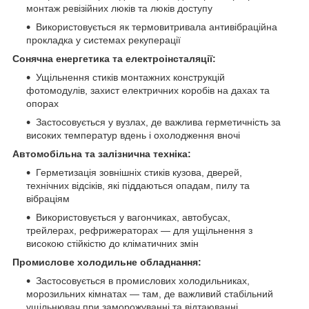
монтаж ревізійних люків та люків доступу
Використовується як термовитривала антивібраційна
прокладка у системах рекуперації
Сонячна енергетика та електроінсталяції:
Ущільнення стиків монтажних конструкцій
фотомодулів, захист електричних коробів на дахах та
опорах
Застосовується у вузлах, де важлива герметичність за
високих температур вдень і охолодження вночі
Автомобільна та залізнична техніка:
Герметизація зовнішніх стиків кузова, дверей,
технічних відсіків, які піддаються опадам, пилу та
вібраціям
Використовується у вагончиках, автобусах,
трейлерах, рефрижераторах — для ущільнення з
високою стійкістю до кліматичних змін
Промислове холодильне обладнання:
Застосовується в промислових холодильниках,
морозильних кімнатах — там, де важливий стабільний
ущільнювач при заморожуванні та відтаюванні