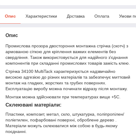
Опис
Характеристики
Доставка
Оплата
Умови п
Опис
Промислова прозора двостороння монтажна стрічка (скотч) з
армованою сіткою для кріплення важких елементів без
свердління. Також використовується для надійного з'єднання
компонентів при складанні промислових товарів замість клею.
Стрічка 34100 MultiTack характеризується надзвичайно
високою адгезією до різних матеріалів та забезпечує миттєвий
монтаж на гладких, жорстких та грубих поверхнях.
Експлуатацію виробу можна починати відразу після монтажу.
Монтаж можна здійснювати при температурах вище +5С.
Склеювані матеріали:
Пластики, композит, метал, скло, штукатурка, поліпропілен/
поліетилен, пофарбовані поверхні, оброблене дерево .
Матеріали можуть склеюватися між собою в будь-якому
поєднанні.