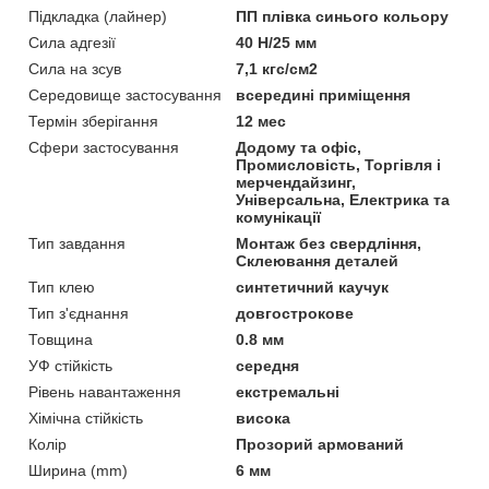
Підкладка (лайнер)
ПП плівка синього кольору
Сила адгезії
40 Н/25 мм
Сила на зсув
7,1 кгс/см2
Середовище застосування
всередині приміщення
Термін зберігання
12 мес
Сфери застосування
Додому та офіс,
Промисловість, Торгівля і
мерчендайзинг,
Універсальна, Електрика та
комунікації
Тип завдання
Монтаж без свердління,
Склеювання деталей
Тип клею
синтетичний каучук
Тип з'єднання
довгострокове
Товщина
0.8 мм
УФ стійкість
середня
Рівень навантаження
екстремальні
Хімічна стійкість
висока
Колір
Прозорий армований
Ширина (mm)
6 мм