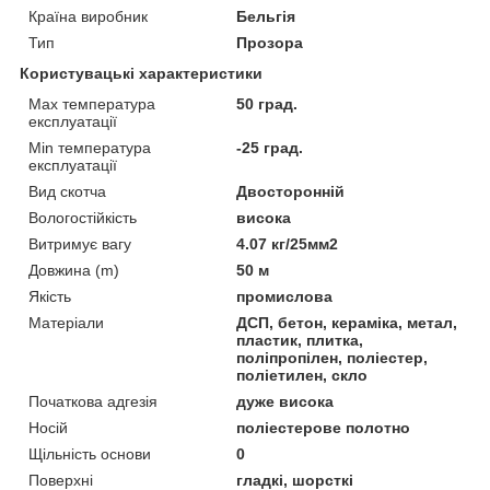
Країна виробник
Бельгія
Тип
Прозора
Користувацькі характеристики
Max температура
50 град.
експлуатації
Min температура
-25 град.
експлуатації
Вид скотча
Двосторонній
Вологостійкість
висока
Витримує вагу
4.07 кг/25мм2
Довжина (m)
50 м
Якість
промислова
Матеріали
ДСП, бетон, кераміка, метал,
пластик, плитка,
поліпропілен, поліестер,
поліетилен, скло
Початкова адгезія
дуже висока
Носій
поліестерове полотно
Щільність основи
0
Поверхні
гладкі, шорсткі