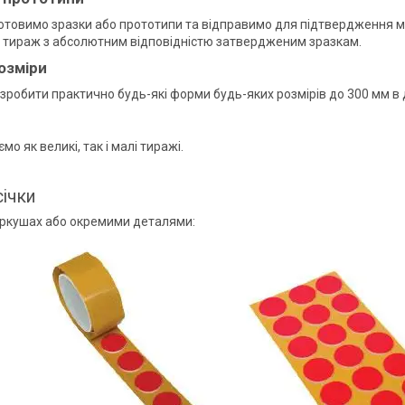
товимо зразки або прототипи та відправимо для підтвердження мат
 тираж з абсолютним відповідністю затвердженим зразкам.
озміри
робити практично будь-які форми будь-яких розмірів до 300 мм в 
о як великі, так і малі тиражі.
ічки
аркушах або окремими деталями: