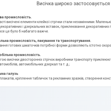
Висічка широко застосовується 
ва промисловість.
ласті висічені елементи клейкої стрічки стали незамінними. Маленьк
екоративних і дзеркальних вставок, приклеювання декоративних пр
все це було б набагато важче.
льна промисловість, пакування та транспортування.
ання готових шматочків потрібної форми дозволяють істотно скорот
обільна промисловість
.
гою висічки двосторонніх стрічок виробники транспорту приклеюют
томобілів, автомобільних дзеркал та т. д.;
мна галузь
плакатів, кріплення табличок та рекламних зразків, створення конст