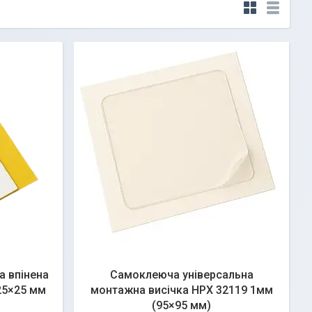
а впінена
Самоклеюча універсальна
25×25 мм
монтажна висічка HPX 32119 1мм
(95×95 мм)