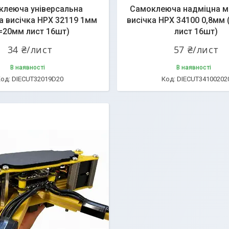
клеюча універсальна
Самоклеюча надміцна 
 висічка HPX 32119 1мм
висічка HPX 34100 0,8мм
=20мм лист 16шт)
лист 16шт)
34 ₴/лист
57 ₴/лист
В наявності
В наявності
DIECUT32019D20
DIECUT34100202