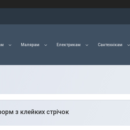
ам
Малярам
Електрикам
Сантехнікам
форм з клейких стрічок