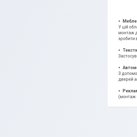
Мебле
У цій об
монтаж д
зробити 
Тексти
Застосув
Автом
З допомо
дверей ав
Рекла
(монтаж 