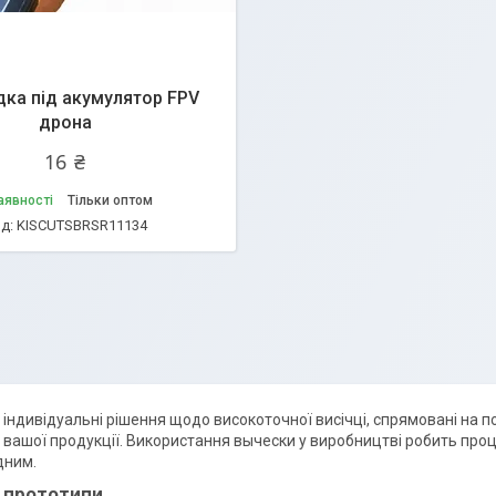
ка під акумулятор FPV
дрона
16 ₴
аявності
Тільки оптом
KISCUTSBRSR11134
індивідуальні рішення щодо високоточної висічці, спрямовані на 
і вашої продукції. Використання вычески у виробництві робить про
дним.
а прототипи