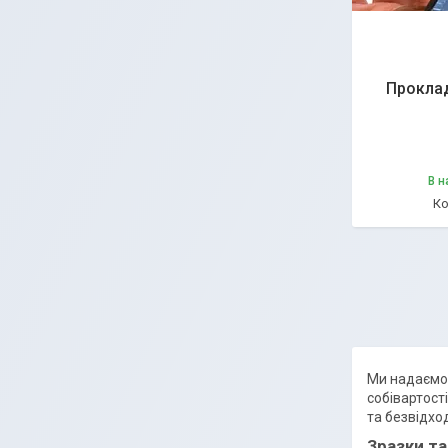
Проклад
В н
Ми надаємо 
собівартост
та безвідхо
Зразки т