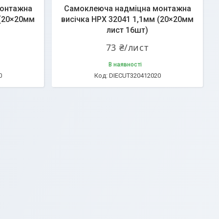
монтажна
Самоклеюча надміцна монтажна
 (20×20мм
висічка HPX 32041 1,1мм (20×20мм
лист 16шт)
73 ₴/лист
В наявності
0
DIECUT320412020