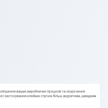
поліпшення ваших виробничих процесів та скорочення
цес застосування клейких стрічок більш акуратним, швидким