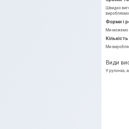
Швидко виго
виробляємо
Форми і р
Ми можемо з
Кількість
Ми виробляєм
Види вис
У рулонах, 